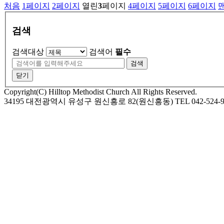
처음
1
페이지
2
페이지
열린
3
페이지
4
페이지
5
페이지
6
페이지
검색
검색대상
검색어
필수
검색
닫기
Copyright(C) Hilltop Methodist Church All Rights Reserved.
34195 대전광역시 유성구 원신흥로 82(원신흥동) TEL 042-524-9974