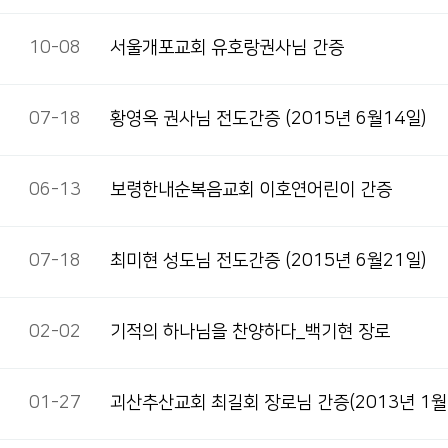
10-08
서울개포교회 유호랑권사님 간증
07-18
황영옥 권사님 전도간증 (2015년 6월14일)
06-13
보령한내순복음교회 이호연어린이 간증
07-18
최미현 성도님 전도간증 (2015년 6월21일)
02-02
기적의 하나님을 찬양하다_백기현 장로
01-27
괴산추산교회 최길회 장로님 간증(2013년 1월