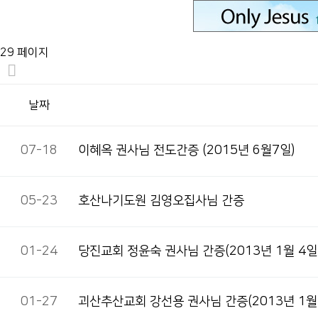
29 페이지
날짜
07-18
이혜옥 권사님 전도간증 (2015년 6월7일)
05-23
호산나기도원 김영오집사님 간증
01-24
당진교회 정윤숙 권사님 간증(2013년 1월 4일
01-27
괴산추산교회 강선용 권사님 간증(2013년 1월