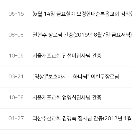
06-15
(6월 14일 금요철야 보령한내순복음교회 김익
08-08
권현주 장로님 간증(2015년 8월7일 금요저녁)
10-06
서울개포교회 진선미집사님 간증
03-21
[영상]"보호하시는 하나님" 이헌구장로님
10-08
서울개포교회 엄영희권사님 간증
01-27
괴산추산교회 김경숙 집사님 간증(2013년 1월