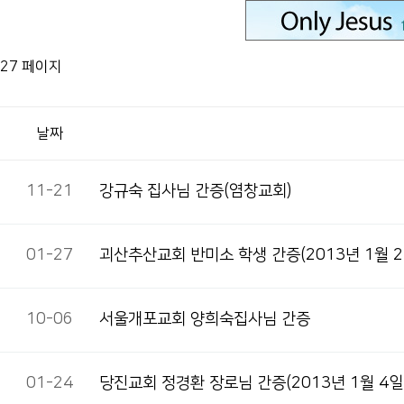
27 페이지
날짜
11-21
강규숙 집사님 간증(염창교회)
01-27
괴산추산교회 반미소 학생 간증(2013년 1월 2
10-06
서울개포교회 양희숙집사님 간증
01-24
당진교회 정경환 장로님 간증(2013년 1월 4일