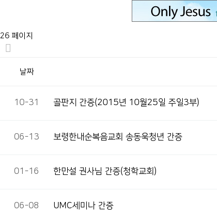
26 페이지
날짜
10-31
골판지 간증(2015년 10월25일 주일3부)
06-13
보령한내순복음교회 송동욱청년 간증
01-16
한만설 권사님 간증(청학교회)
06-08
UMC세미나 간증