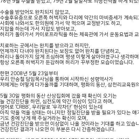
78년 9월 수술을 받았고, 79년 2월 말일자로 의병전역을 하게 되었
수술을 받았어도 완치되지 않았고,
수술후유증으로 오른쪽 허벅지와 다리에 약간의 마비증세가 계속되고
사회에 나와서도 한의원에 가서 약 먹으며 교정받기도 하고,
지압을 하는데 가서 지압도 받아보고,
허리가 돌아가서 카이로프라틱을 하는 체육관에 가서 운동요법과 교정
치료하는 곳에서는 완치를 받으라고 하지만,
언제까지 다녀야 완치된다는 보장도 없어 완치를 단념하고,
허리나 돌아가지 않게 조심하며 평생 이렇게 살아야겠구나 생각하며
항상 오른쪽 허벅지가 둔감하며 허리가 꾸부정한 모습이었습니다.
한편 2008년 5월 23일부터
우리 안승철 담임목사님을 통하여 시작하신 성령역사가
저에게는 어떻게 다가올까를 기대하며, 평화의 동산, 삼천리교육원
5월 30일 평화의 동산 산상집회에 갔을 때 확신이 오기는
늘 건강진단을 하면, 심전도에 약간 이상이 있다고 하며,
영어로 ‘CRBB’, 우리말로 ‘우각차단’ 현상이 있는데
아직 약을 먹을 상태는 아니지만 정밀진단을 받을 필요가 있다는 얘
기도 중에 낫게 해 주실거라는 확신이 오며,
금년 건강진단을 받으면 이상없이 나올 것이라는 기대를 하고 있습니
건강진단 결과가 나오면 이 부분은 다시 간증하겠습니다.