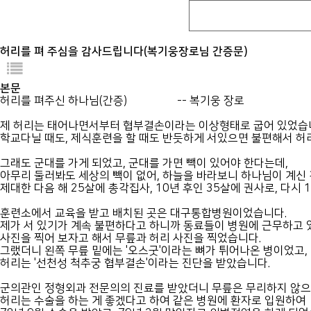
허리를 펴 주심을 감사드립니다(복기웅장로님 간증문)
본문
허리를 펴주신 하나님(간증) -- 복기웅 장로
제 허리는 태어나면서부터 협부결손이라는 이상형태로 굽어 있었습
학교다닐 때도, 제식훈련을 할 때도 반듯하게 서있으면 불편해서 허
그래도 군대를 가게 되었고, 군대를 가면 빽이 있어야 한다는데,
아무리 둘러봐도 세상의 빽이 없어, 하늘을 바라보니 하나님이 계신
제대한 다음 해 25살에 총각집사, 10년 후인 35살에 권사로, 다
훈련소에서 교육을 받고 배치된 곳은 대구통합병원이었습니다.
제가 서 있기가 계속 불편하다고 하니까 동료들이 병원에 근무하고
사진을 찍어 보자고 해서 무릎과 허리 사진을 찍었습니다.
그랬더니 왼쪽 무릎 밑에는 '오스굿'이라는 뼈가 튀어나온 병이었고,
허리는 '선천성 척추궁 협부결손'이라는 진단을 받았습니다.
군의관인 정형외과 전문의의 진료를 받았더니 무릎은 무리하지 않으
허리는 수술을 하는 게 좋겠다고 하여 같은 병원에 환자로 입원하여