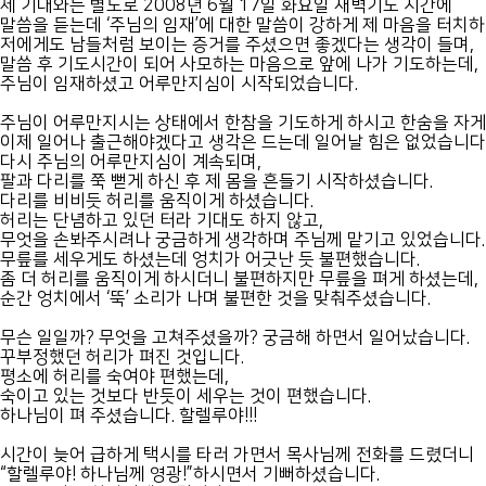
제 기대와는 별도로 2008년 6월 17일 화요일 새벽기도 시간에
말씀을 듣는데 ‘주님의 임재’에 대한 말씀이 강하게 제 마음을 터치하
저에게도 남들처럼 보이는 증거를 주셨으면 좋겠다는 생각이 들며,
말씀 후 기도시간이 되어 사모하는 마음으로 앞에 나가 기도하는데,
주님이 임재하셨고 어루만지심이 시작되었습니다.
주님이 어루만지시는 상태에서 한참을 기도하게 하시고 한숨을 자게 
이제 일어나 출근해야겠다고 생각은 드는데 일어날 힘은 없었습니다
다시 주님의 어루만지심이 계속되며,
팔과 다리를 쭉 뻗게 하신 후 제 몸을 흔들기 시작하셨습니다.
다리를 비비듯 허리를 움직이게 하셨습니다.
허리는 단념하고 있던 터라 기대도 하지 않고,
무엇을 손봐주시려나 궁금하게 생각하며 주님께 맡기고 있었습니다.
무릎를 세우게도 하셨는데 엉치가 어긋난 듯 불편했습니다.
좀 더 허리를 움직이게 하시더니 불편하지만 무릎을 펴게 하셨는데,
순간 엉치에서 ‘뚝’ 소리가 나며 불편한 것을 맞춰주셨습니다.
무슨 일일까? 무엇을 고쳐주셨을까? 궁금해 하면서 일어났습니다.
꾸부정했던 허리가 펴진 것입니다.
평소에 허리를 숙여야 편했는데,
숙이고 있는 것보다 반듯이 세우는 것이 편했습니다.
하나님이 펴 주셨습니다. 할렐루야!!!
시간이 늦어 급하게 택시를 타러 가면서 목사님께 전화를 드렸더니
“할렐루야! 하나님께 영광!”하시면서 기뻐하셨습니다.