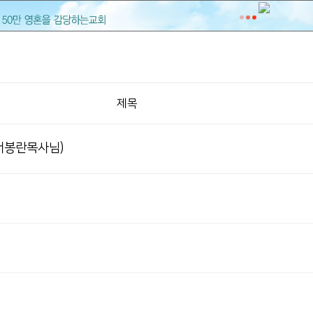
제목
(서봉란목사님)