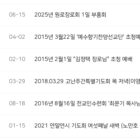
06-15
2025년 원로장로회 1일 부흥회
04-02
2015년 3월22일 '예수향기찬양선교단' 초청
02-10
2015년 2월1일 "김정택 장로님" 초청 예배
03-29
2018.03.29 고난주간특별기도회 목 저녁(이
08-18
2016년 8월16일 전교인수련회 '최문기 목사님
01-15
2021 연말연시 기도회 여섯째날 새벽(노만호