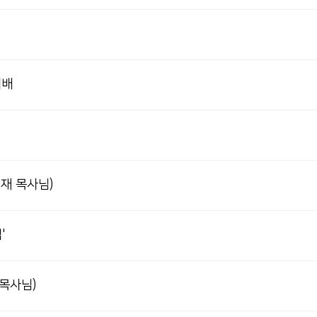
예배
영재 목사님)
'
 목사님)