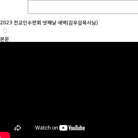
2023 전교인수련회 넷째날 새벽(김우섭목사님)
본문