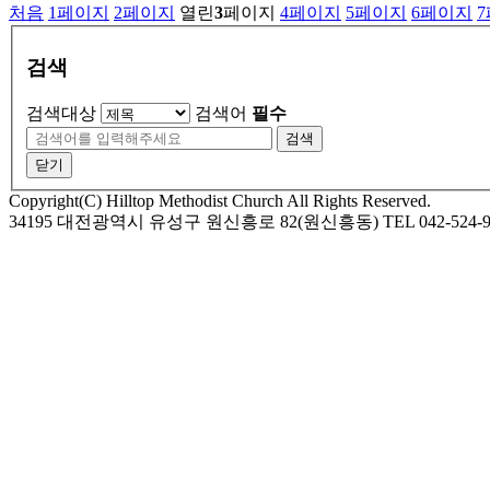
처음
1
페이지
2
페이지
열린
3
페이지
4
페이지
5
페이지
6
페이지
7
검색
검색대상
검색어
필수
검색
닫기
Copyright(C) Hilltop Methodist Church All Rights Reserved.
34195 대전광역시 유성구 원신흥로 82(원신흥동) TEL 042-524-9974